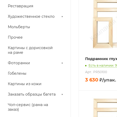
Реставрация
Художественное стекло
Мольберты
Прочее
Картины с дорисовкой
на раме
Подрамник глух
Фоторамки
Есть в наличии: 9
Арт.: PR50100
Гобелены
3 630
₽
/упак.
Картины из кожи
Заказать образцы багета
Чоп-сервис (рама на
заказ)