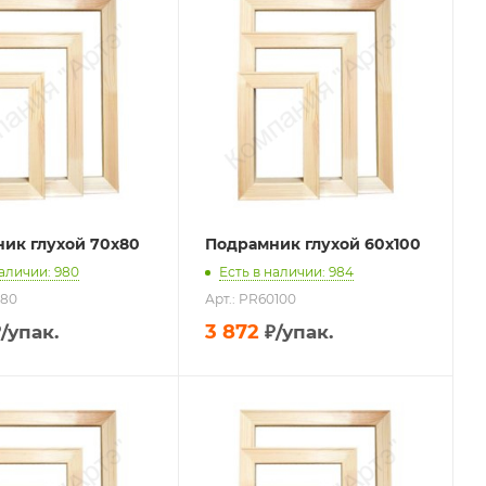
ик глухой 70х80
Подрамник глухой 60х100
наличии: 980
Есть в наличии: 984
080
Арт.: PR60100
3 872
₽
/упак.
₽
/упак.