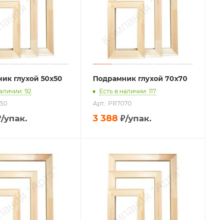
ик глухой 50х50
Подрамник глухой 70х70
наличии: 92
Есть в наличии: 117
050
Арт.: PR7070
3 388
₽
/упак.
₽
/упак.