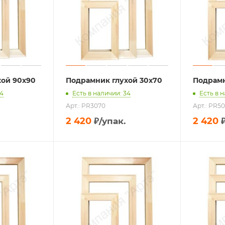
хой 90х90
Подрамник глухой 30х70
Подрамн
34
Есть в наличии: 34
Есть в 
Арт.: PR3070
Арт.: PR5
2 420
2 420
₽
/упак.