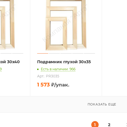
хой 30х40
Подрамник глухой 30х35
9
Есть в наличии: 966
Арт.: PR3035
1 573
₽
/упак.
ПОКАЗАТЬ ЕЩЕ
1
2