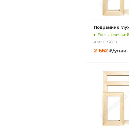
Подрамник глу
Есть в наличии: 1
Арт.: PR3080
2 662
₽
/упак.