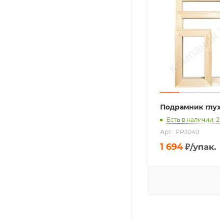
Подрамник глу
Есть в наличии: 2
Арт.: PR3040
1 694
₽
/упак.