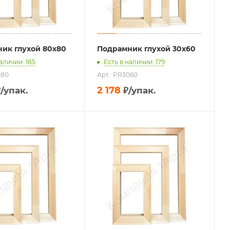
ик глухой 80х80
Подрамник глухой 30х60
аличии: 185
Есть в наличии: 179
080
Арт.: PR3060
2 178
₽
/упак.
₽
/упак.