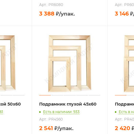
Арт.: PR6080
Арт.: PR6
3 388
3 146
₽
/упак.
₽
хой 50х60
Подрамник глухой 45х60
Подрамн
61
Есть в наличии: 933
Есть в 
Арт.: PR4560
Арт.: PR4
2 541
2 420
₽
/упак.