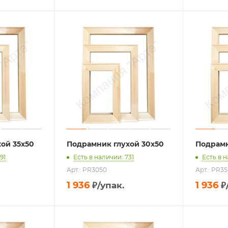
ой 35х50
Подрамник глухой 30х50
Подрамн
91
Есть в наличии: 731
Есть в 
Арт.: PR3050
Арт.: PR3
1 936
1 936
₽
/упак.
₽