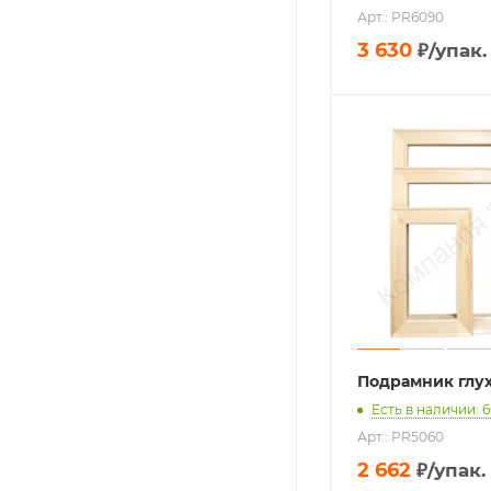
Арт.: PR6090
3 630
₽
/упак.
Подрамник глу
Есть в наличии: 6
Арт.: PR5060
2 662
₽
/упак.