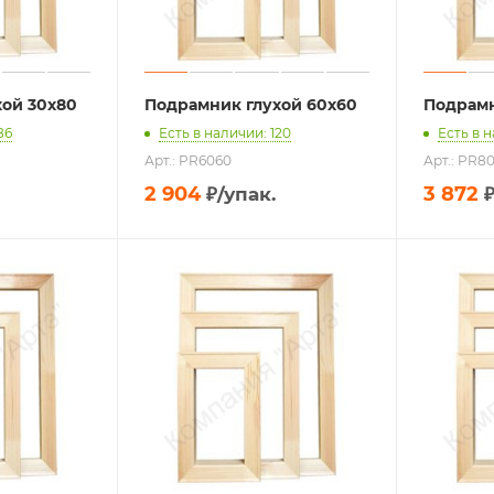
хой 30х80
Подрамник глухой 60х60
Подрамн
86
Есть в наличии: 120
Есть в н
Арт.: PR6060
Арт.: PR8
2 904
3 872
₽
/упак.