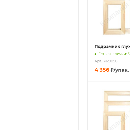
Подрамник глу
Есть в наличии: 
Арт.: PR9090
4 356
₽
/упак.