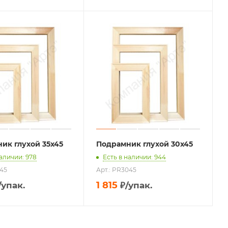
ик глухой 35х45
Подрамник глухой 30х45
наличии: 978
Есть в наличии: 944
545
Арт.: PR3045
1 815
/упак.
₽
/упак.