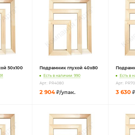
ой 50х100
Подрамник глухой 40х80
Подрамн
91
Есть в наличии: 990
Есть в 
Арт.: PR4080
Арт.: PR7
2 904
3 630
₽
/упак.