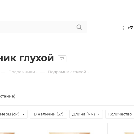
+7
ик глухой
37
—
—
Подрамники
Подрамник глухой
стание)
меры (см)
В наличии (
37
)
Длина (мм)
Количество