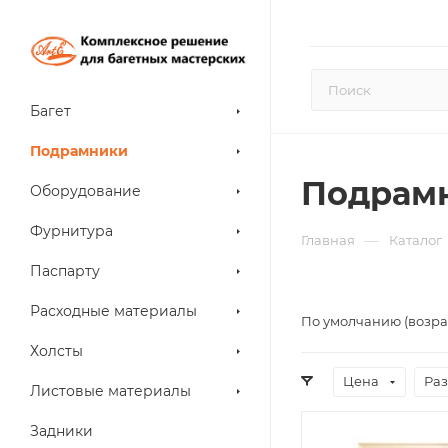
Багет
Подрамники
Подрамн
Оборудование
Фурнитура
—
Главная
Каталог
Паспарту
Расходные материалы
По умолчанию (возра
Холсты
Цена
Раз
Листовые материалы
Задники