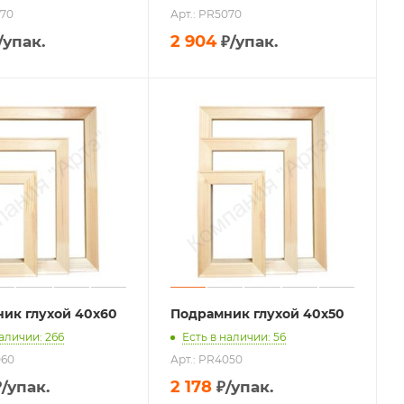
070
Арт.: PR5070
2 904
/упак.
₽
/упак.
ик глухой 40х60
Подрамник глухой 40х50
наличии: 266
Есть в наличии: 56
060
Арт.: PR4050
2 178
₽
/упак.
₽
/упак.