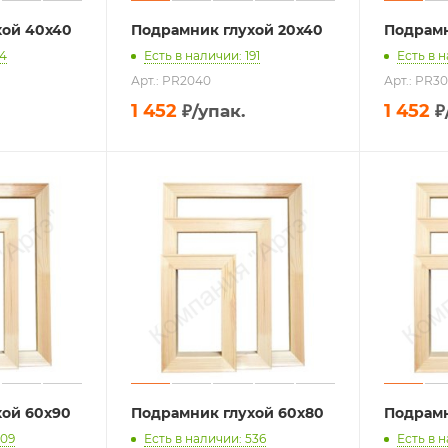
хой 40х40
Подрамник глухой 20х40
Подрамн
94
Есть в наличии: 191
Есть в н
Арт.: PR2040
Арт.: PR3
1 452
1 452
₽
/упак.
₽
хой 60х90
Подрамник глухой 60х80
Подрамн
809
Есть в наличии: 536
Есть в 