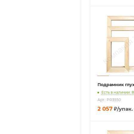
Подрамник глух
Есть в наличии: 8
Арт.: PR3550
2 057
₽
/упак.