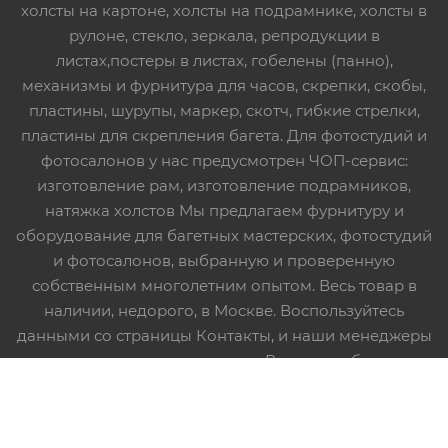
холсты на картоне, холсты на подрамнике, холсты в
рулоне, стекло, зеркала, репродукции в
листах,постеры в листах, гобелены (панно),
механизмы и фурнитура для часов, скрепки, скобы,
пластины, шурупы, маркер, скотч, гибкие стрелки,
пластины для скрепления багета. Для фотостудий и
фотосалонов у нас предусмотрен ЧОП-сервис:
изготовление рам, изготовление подрамников,
натяжка холстов Мы предлагаем фурнитуру и
оборудование для багетных мастерских, фотостудий
и фотосалонов, выбранную и проверенную
собственным многолетним опытом. Весь товар в
наличии, недорого, в Москве. Воспользуйтесь
данными со страницы Контакты, и наши менеджеры
с удовольствием расскажут Вам подробнее о
компании и условиях работы. Приглашаем всех к
ответственному и взаимовыгодному
сотрудничеству!