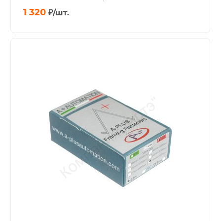
1 320
₽
/шт.