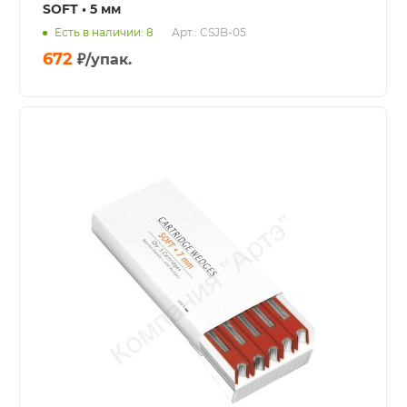
SOFT • 5 мм
Есть в наличии: 8
Арт.: CSJB-05
672
₽
/упак.