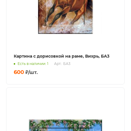
Картина с дорисовкой на раме, Вихрь, БА3
Есть в наличии: 1
Арт.: БА3
600
₽
/шт.