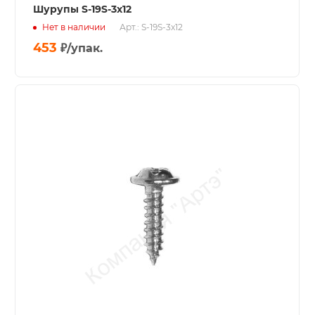
Шурупы S-19S-3x12
Нет в наличии
Арт.: S-19S-3x12
453
₽
/упак.