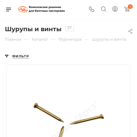
0
37
Шурупы и винты
—
—
—
Главная
Каталог
Фурнитура
Шурупы и винты
ФИЛЬТР