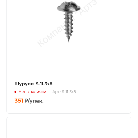
Шурупы S-11-3x8
Нет в наличии
Арт.: S-11-3x8
351
₽
/упак.