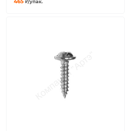
465
₽
/упак.