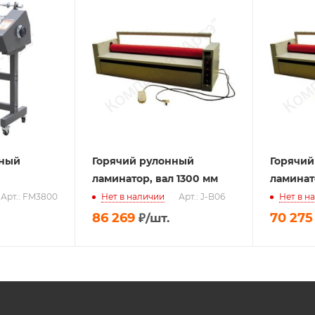
ный
Горячий рулонный
Горячий
ламинатор, вал 1300 мм
ламинат
Арт.: FM3800
Нет в наличии
Арт.: J-B06
Нет в н
86 269
70 275
₽
/шт.