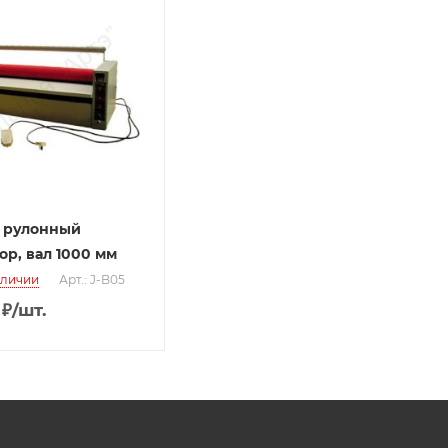
 рулонный
ор, вал 1000 мм
аличии
Арт.: J-B05
₽
/шт.