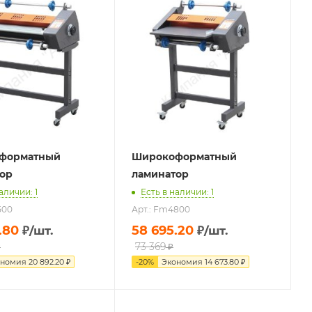
форматный
Широкоформатный
ор
ламинатор
аличии: 1
Есть в наличии: 1
500
Арт.: Fm4800
.80
58 695.20
₽
/шт.
₽
/шт.
73 369
₽
₽
ономия
20 892.20
₽
-
20
%
Экономия
14 673.80
₽