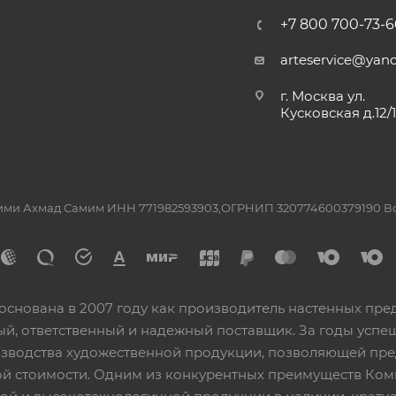
+7 800 700-73-6
arteservice@yand
г. Москва ул.
Кусковская д.12/
ашими Ахмад Самим ИНН 771982593903,ОГРНИП 320774600379190 
основана в 2007 году как производитель настенных пре
ный, ответственный и надежный поставщик. За годы ус
изводства художественной продукции, позволяющей пр
 стоимости. Одним из конкурентных преимуществ Ком