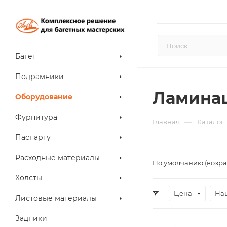
Багет
Подрамники
Ламина
Оборудование
Фурнитура
—
Главная
Каталог
Паспарту
Расходные материалы
По умолчанию (возра
Холсты
Цена
На
Листовые материалы
Задники