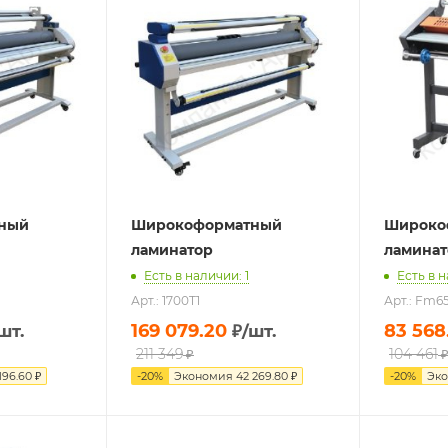
ный
Широкоформатный
Широко
ламинатор
ламинат
Есть в наличии: 1
Есть в н
Арт.: 1700T1
Арт.: Fm6
169 079.20
83 568
шт.
₽
/шт.
211 349
104 461
₽
196.60
₽
-
20
%
Экономия
42 269.80
₽
-
20
%
Эк