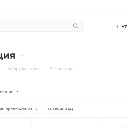
+7
ция
7
—
—
Оборудование
Ламинация
стание)
ши предложения
В наличии (
4
)