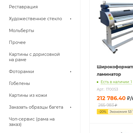
Реставрация
Художественное стекло
Мольберты
Прочее
Картины с дорисовкой
на раме
Широкоформат
Фоторамки
ламинатор
Есть в наличии: 1
Гобелены
Арт.: 1700S3
Картины из кожи
212 786.40
₽
/
265 983
₽
Заказать образцы багета
-
20
%
Экономия
53 
Чоп-сервис (рама на
заказ)