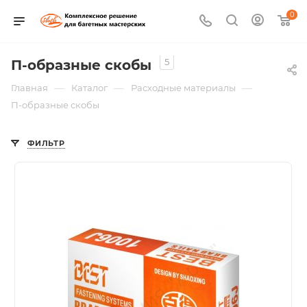
0
5
П-образные скобы
—
—
—
Главная
Каталог
Расходные материалы
П-образные скобы
ФИЛЬТР