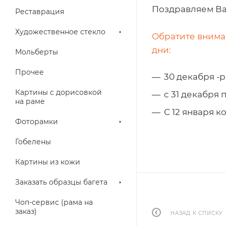
Поздравляем Ва
Реставрация
Художественное стекло
Обратите внима
дни:
Мольберты
Прочее
30 декабря -р
Картины с дорисовкой
с 31 декабря п
на раме
С 12 января 
Фоторамки
Гобелены
Картины из кожи
Заказать образцы багета
Чоп-сервис (рама на
заказ)
НАЗАД К СПИСКУ