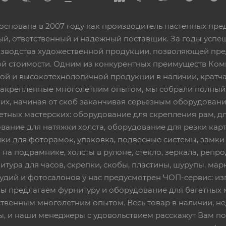
основана в 2007 году как производитель настенных пре
ный, ответственный и надежный поставщик. За годы ус
изводства художественной продукции, позволяющей пр
 стоимости. Одним из конкурентных преимуществ Ком
ой и высокотехнологичной продукции в наличии, кратча
 закрепленные многолетним опытом, мы собрали полный
их, начиная от скоб заканчивая серьезным оборудовани
етных мастерских: оборудование для скрепления рам, дл
вание для натяжки холста, оборудование для резки кар
ки для фоторамок, упаковка, подвесные системы, замки и 
 на подрамнике, холсты в рулоне, стекло, зеркала, репро
тура для часов, скрепки, скобы, пластины, шурупы, марк
тудий и фотосалонов у нас предусмотрен ЧОП-сервис: и
Мы предлагаем фурнитуру и оборудование для багетных 
твенным многолетним опытом. Весь товар в наличии, не
ы, и наши менеджеры с удовольствием расскажут Вам по