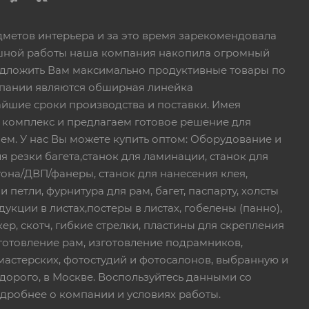
дметов интерьера и за это время зарекомендовала
пешной работы наша компания накопила огромный
едложить Вам максимально продуктивные товары по
пании являются обширная линейка
йшие сроки производства и поставки. Имея
 комплекс и предлагаем готовое решение для
ем. У нас Вы можете купить оптом: Оборудование и
я резки багета,станок для ламинации, станок для
тона/ДВП/фанеры, станок для нанесения клея,
петли, фурнитура для рам, багет, паспарту, холсты
дукции в листах,постеры в листах, гобелены (панно),
ер, скотч, гибкие стрелки, пластины для скрепления
зготовление рам, изготовление подрамников,
мастерских, фотостудий и фотосалонов, выбранную и
дорого, в Москве. Воспользуйтесь данными со
дробнее о компании и условиях работы.