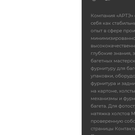
Компания «АРТЭ» 
себя как стабиль
опыт в сфере про
минимизированной
высококачественн
глубокие знания,
багетных мастерск
фурнитуру для баг
упаковки, оборудо
фурнитура и задни
на картоне, холсты
механизмы и фурни
багета. Для фотос
натяжка холстов 
проверенную собс
страницы Контакт