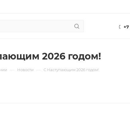
+7
пающим 2026 годом!
—
—
нии
Новости
С Наступающим 2026 годом!