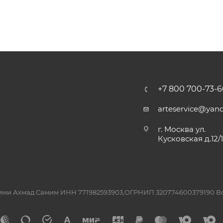
+7 800 700-73-6
arteservice@yand
г. Москва ул.
Кусковская д.12/
ашими Ахмад Самим ИНН 771982593903,ОГРНИП 320774600379190 