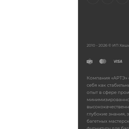
2010 - 2026 © ИП Х
Компания «АРТЭ» 
себя как стабиль
опыт в сфере про
минимизированной
высококачественн
глубокие знания,
багетных мастерск
фурнитуру для баг