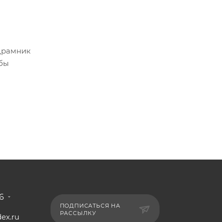
драмник
обы
6
ПОДПИСАТЬСЯ НА
РАССЫЛКУ
ex.ru