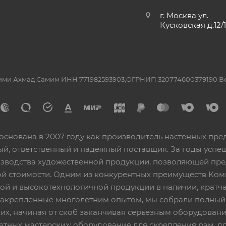
г. Москва ул.
Кусковская д.12/
ашими Ахмад Самим ИНН 771982593903,ОГРНИП 320774600379190 
основана в 2007 году как производитель настенных пре
ный, ответственный и надежный поставщик. За годы ус
изводства художественной продукции, позволяющей пр
 стоимости. Одним из конкурентных преимуществ Ком
ой и высокотехнологичной продукции в наличии, кратча
 закрепленные многолетним опытом, мы собрали полный
их, начиная от скоб заканчивая серьезным оборудовани
етных мастерских: оборудование для скрепления рам, дл