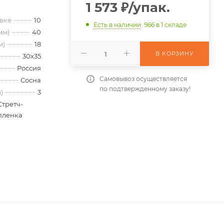
1 573
₽
/упак.
овке
10
Есть в наличии
: 966
в 1 складе
мм)
40
м)
18
В КОРЗИНУ
30x35
Россия
Самовывоз осуществляется
Сосна
по подтвержденному заказу!
)
3
Стретч-
пленка