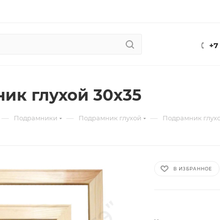
+7
ик глухой 30х35
—
—
—
Подрамники
Подрамник глухой
Подрамник глухо
В ИЗБРАННОЕ