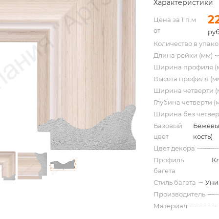
Характеристики
2
Цена за 1 п.м
от
руб
Количество в упак
Длина рейки (мм)
Ширина профиля (
Высота профиля (м
Ширина четверти (
Глубина четверти (
Ширина без четвер
Базовый
Бежевы
цвет
кость)
Цвет декора
Профиль
К
багета
Стиль багета
Уни
Производитель
Материал