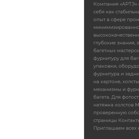
Компания «АРТЭ» 
себя как стабиль
опыт в сфере про
минимизированной
высококачественн
глубокие знания,
багетных мастерск
фурнитуру для баг
упаковки, оборудо
фурнитура и задни
на картоне, холсты
механизмы и фурни
багета. Для фотос
натяжка холстов 
проверенную собс
страницы Контакт
Приглашаем всех 