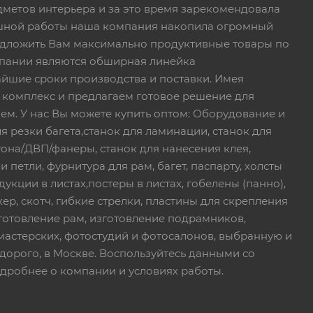
дметов интерьера и за это время зарекомендовала
пешной работы наша компания накопила огромный
едложить Вам максимально продуктивные товары по
пании являются обширная линейка
йшие сроки производства и поставки. Имея
 комплекс и предлагаем готовое решение для
ем. У нас Вы можете купить оптом: Оборудование и
я резки багета,станок для ламинации, станок для
тона/ДВП/фанеры, станок для нанесения клея,
петли, фурнитура для рам, багет, паспарту, холсты
дукции в листах,постеры в листах, гобелены (панно),
ер, скотч, гибкие стрелки, пластины для скрепления
зготовление рам, изготовление подрамников,
мастерских, фотостудий и фотосалонов, выбранную и
дорого, в Москве. Воспользуйтесь данными со
дробнее о компании и условиях работы.