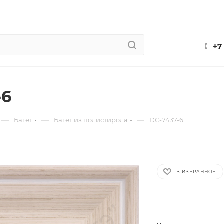
+7
-6
—
—
—
Багет
Багет из полистирола
DC-7437-6
В ИЗБРАННОЕ