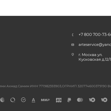
+7 800 700-73-6
arteservice@yand
г. Москва ул.
Кусковская д.12/
ашими Ахмад Самим ИНН 771982593903,ОГРНИП 320774600379190 