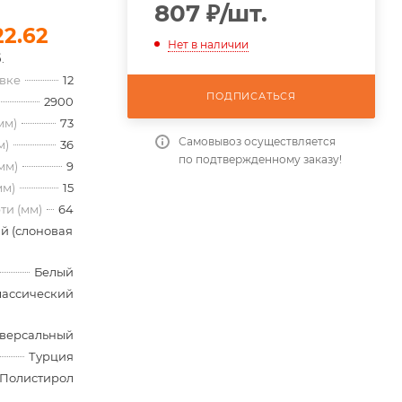
807
₽
/шт.
22.62
Нет в наличии
.
овке
12
ПОДПИСАТЬСЯ
2900
мм)
73
Самовывоз осуществляется
м)
36
по подтвержденному заказу!
мм)
9
мм)
15
ти (мм)
64
й (слоновая
Белый
лассический
версальный
Турция
Полистирол