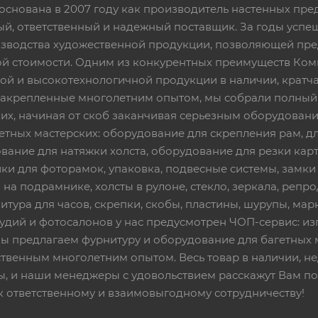
основана в 2007 году как производитель настенных пре
ный, ответственный и надежный поставщик. За годы ус
изводства художественной продукции, позволяющей пр
 стоимости. Одним из конкурентных преимуществ Ком
ой и высокотехнологичной продукции в наличии, кратча
 закрепленные многолетним опытом, мы собрали полный
их, начиная от скоб заканчивая серьезным оборудовани
етных мастерских: оборудование для скрепления рам, дл
вание для натяжки холста, оборудование для резки кар
ки для фоторамок, упаковка, подвесные системы, замки и 
 на подрамнике, холсты в рулоне, стекло, зеркала, репро
тура для часов, скрепки, скобы, пластины, шурупы, марк
тудий и фотосалонов у нас предусмотрен ЧОП-сервис: и
Мы предлагаем фурнитуру и оборудование для багетных 
твенным многолетним опытом. Весь товар в наличии, не
ы, и наши менеджеры с удовольствием расскажут Вам по
к ответственному и взаимовыгодному сотрудничеству!