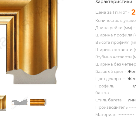
Характеристики
2
Цена за 1 п.м от
Количество в упак
Длина рейки (мм)
Ширина профиля (
Высота профиля (м
Ширина четверти (
Глубина четверти (
Ширина без четвер
Базовый цвет
Жел
Цвет декора
Жел
Профиль
К
багета
Стиль багета
Уни
Производитель
Материал