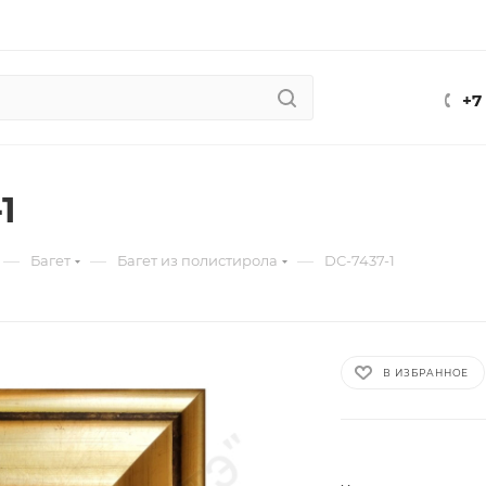
+7
1
—
—
—
Багет
Багет из полистирола
DC-7437-1
В ИЗБРАННОЕ