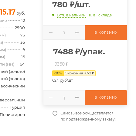
780
₽
/шт.
15.17
руб.
Есть в наличии
: 110
в 1 складе
овке
12
2900
В КОРЗИНУ
мм)
73
м)
36
7488
₽
/упак.
мм)
9
мм)
15
9360 ₽
ти (мм)
64
тый (золото)
-
20
%
Экономия
1872
₽
тый (золото)
624 руб/шт.
лассический
В КОРЗИНУ
версальный
Турция
Самовывоз осуществляется
Полистирол
по подтвержденному заказу!