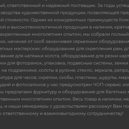
ный, ответственный и надежный поставщик. За годы ус
изводства художественной продукции, позволяющей пр
 стоимости. Одним из конкурентных преимуществ Ком
ой и высокотехнологичной продукции в наличии, кратча
 закрепленные многолетним опытом, мы собрали полный
их, начиная от скоб заканчивая серьезным оборудовани
етных мастерских: оборудование для скрепления рам, дл
вание для натяжки холста, оборудование для резки кар
ки для фоторамок, упаковка, подвесные системы, замки и 
 на подрамнике, холсты в рулоне, стекло, зеркала, репро
тура для часов, скрепки, скобы, пластины, шурупы, марк
тудий и фотосалонов у нас предусмотрен ЧОП-сервис: и
Мы предлагаем фурнитуру и оборудование для багетных 
твенным многолетним опытом. Весь товар в наличии, не
ы, и наши менеджеры с удовольствием расскажут Вам по
к ответственному и взаимовыгодному сотрудничеству!