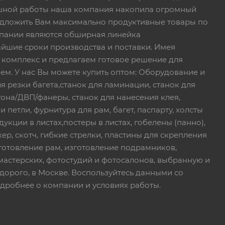
пешной работы наша компания накопила огромный
едложить Вам максимально продуктивные товары по
пании являются обширная линейка
йшие сроки производства и поставки. Имея
 комплекс и предлагаем готовое решение для
ем. У нас Вы можете купить оптом: Оборудование и
я резки багета,станок для ламинации, станок для
тона/ДВП/фанеры, станок для нанесения клея,
петли, фурнитура для рам, багет, паспарту, холсты
дукции в листах,постеры в листах, гобелены (панно),
ер, скотч, гибкие стрелки, пластины для скрепления
зготовление рам, изготовление подрамников,
мастерских, фотостудий и фотосалонов, выбранную и
дорого, в Москве. Воспользуйтесь данными со
дробнее о компании и условиях работы.