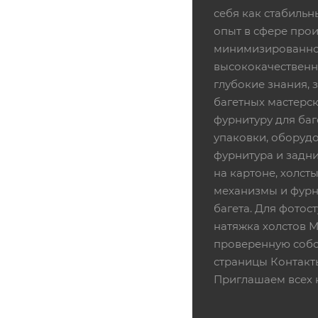
себя как стабиль
опыт в сфере про
минимизированной
высококачественн
глубокие знания,
багетных мастерск
фурнитуру для баг
упаковки, оборудо
фурнитура и задни
на картоне, холсты
механизмы и фурни
багета. Для фотос
натяжка холстов 
проверенную собс
страницы Контакт
Приглашаем всех 