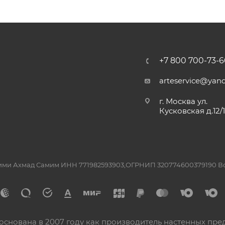
+7 800 700-73-6
arteservice@yand
г. Москва ул.
Кусковская д.12/
ашими Ахмад Самим ИНН 771982593903,ОГРНИП 320774600379190 
основана в 2007 году как производитель настенных пре