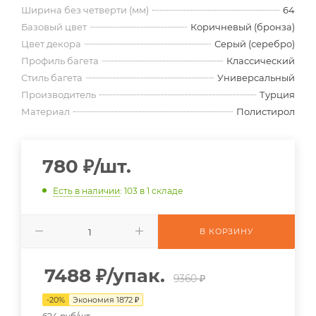
Ширина без четверти (мм)
64
Базовый цвет
Коричневый (бронза)
Цвет декора
Серый (серебро)
Профиль багета
Классический
Стиль багета
Универсальный
Производитель
Турция
Материал
Полистирол
780
₽
/шт.
Есть в наличии
: 103
в 1 складе
В КОРЗИНУ
7488
₽
/упак.
9360 ₽
-
20
%
Экономия
1872
₽