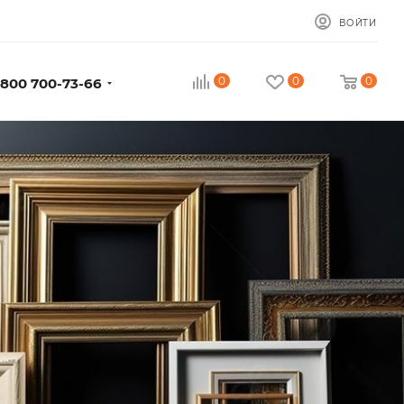
ВОЙТИ
0
0
0
 800 700-73-66