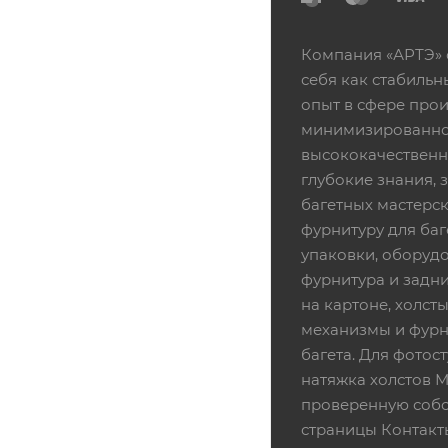
Компания «АРТЭ» 
себя как стабиль
опыт в сфере про
минимизированной
высококачественн
глубокие знания,
багетных мастерск
фурнитуру для баг
упаковки, оборудо
фурнитура и задни
на картоне, холсты
механизмы и фурни
багета. Для фотос
натяжка холстов 
проверенную собс
страницы Контакт