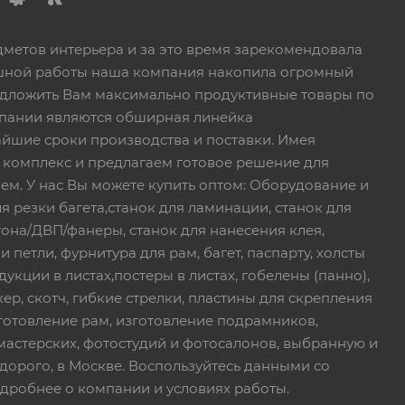
дметов интерьера и за это время зарекомендовала
пешной работы наша компания накопила огромный
едложить Вам максимально продуктивные товары по
пании являются обширная линейка
йшие сроки производства и поставки. Имея
 комплекс и предлагаем готовое решение для
ем. У нас Вы можете купить оптом: Оборудование и
я резки багета,станок для ламинации, станок для
тона/ДВП/фанеры, станок для нанесения клея,
петли, фурнитура для рам, багет, паспарту, холсты
дукции в листах,постеры в листах, гобелены (панно),
ер, скотч, гибкие стрелки, пластины для скрепления
зготовление рам, изготовление подрамников,
мастерских, фотостудий и фотосалонов, выбранную и
дорого, в Москве. Воспользуйтесь данными со
дробнее о компании и условиях работы.