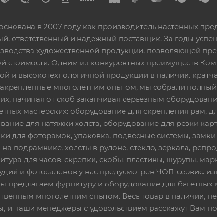
основана в 2007 году как производитель настенных пре
ный, ответственный и надежный поставщик. За годы ус
изводства художественной продукции, позволяющей пр
 стоимости. Одним из конкурентных преимуществ Ком
ой и высокотехнологичной продукции в наличии, кратча
 закрепленные многолетним опытом, мы собрали полный
их, начиная от скоб заканчивая серьезным оборудовани
етных мастерских: оборудование для скрепления рам, дл
вание для натяжки холста, оборудование для резки кар
ки для фоторамок, упаковка, подвесные системы, замки и 
 на подрамнике, холсты в рулоне, стекло, зеркала, репро
тура для часов, скрепки, скобы, пластины, шурупы, марк
тудий и фотосалонов у нас предусмотрен ЧОП-сервис: и
Мы предлагаем фурнитуру и оборудование для багетных 
твенным многолетним опытом. Весь товар в наличии, не
ы, и наши менеджеры с удовольствием расскажут Вам по