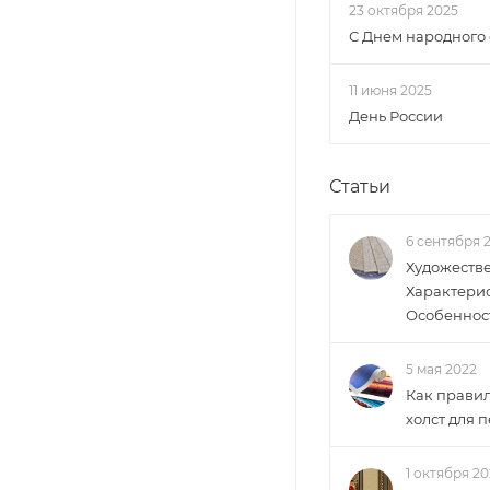
23 октября 2025
С Днем народного 
11 июня 2025
День России
Статьи
6 сентября 
Художестве
Характерис
Особеннос
5 мая 2022
Как прави
холст для 
1 октября 20