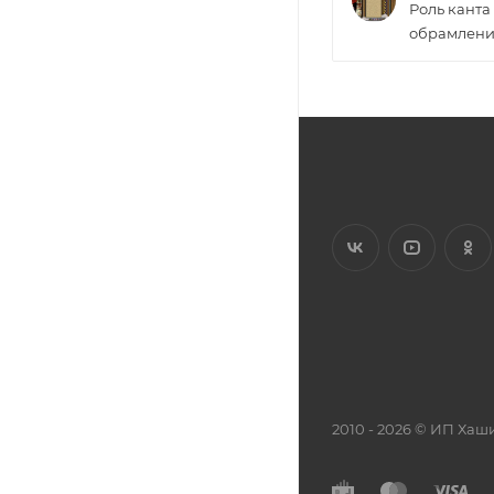
Роль канта 
обрамлени
2010 - 2026 © ИП Х