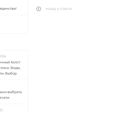
единства!
НАЗАД К СПИСКУ
2024
нный Холст:
тики, Виды,
ти, Выбор
льно выбрать
печати
21