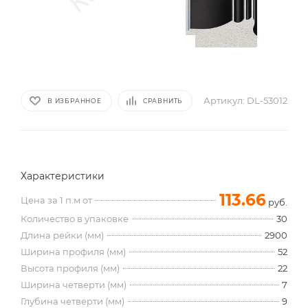
Артикул:
DL-53012
В ИЗБРАННОЕ
СРАВНИТЬ
Характеристики
113.66
Цена за 1 п.м от
руб.
Количество в упаковке
30
Длина рейки (мм)
2900
Ширина профиля (мм)
52
Высота профиля (мм)
22
Ширина четверти (мм)
7
Глубина четверти (мм)
9