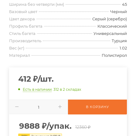
Ширина без четверти (мм)
45
Базовый цвет
Черный
Цвет декора
Серый (серебро)
Профиль багета
Классический
Стиль багета
Универсальный
Производитель
Турция
Вес (кг)
1.02
Материал
Полистирол
412
₽
/шт.
Есть в наличии
: 312
в 2 складах
В КОРЗИНУ
9888
₽
/упак.
12360 ₽