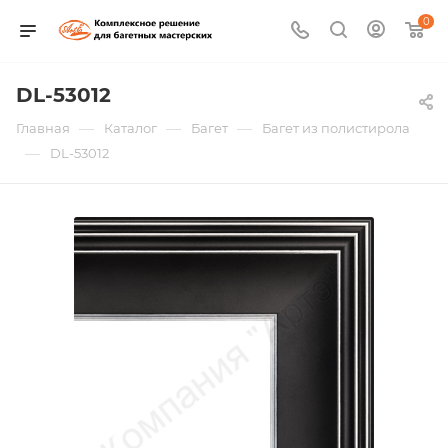
0
DL-53012
—
—
—
Главная
Каталог
Багет
Багет из полистирола
—
DL-53012