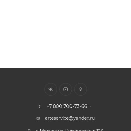
Арт.: DL-53018
Есть в наличии: 1
Цена за 1 п.м от 110.62 ₽
401
₽
/шт.
+7 800 700-73-66
arteservice@yandex.ru
г. Москва ул. Кусковская д.12/1