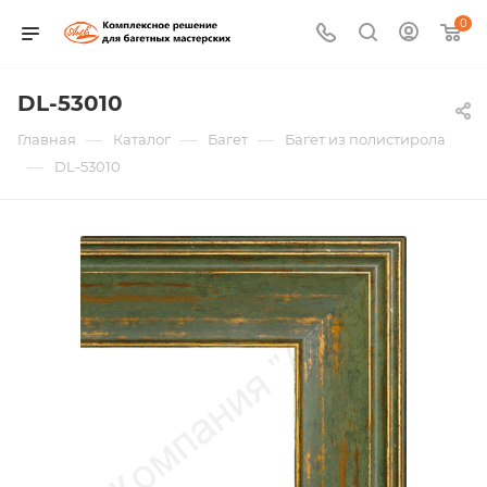
0
DL-53010
—
—
—
Главная
Каталог
Багет
Багет из полистирола
—
DL-53010