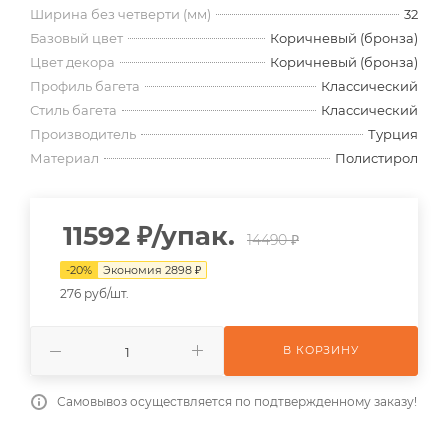
Ширина без четверти (мм)
32
Базовый цвет
Коричневый (бронза)
Цвет декора
Коричневый (бронза)
Профиль багета
Классический
Стиль багета
Классический
Производитель
Турция
Материал
Полистирол
11592
₽
/упак.
14490 ₽
-
20
%
Экономия
2898
₽
276 руб/шт.
В КОРЗИНУ
Самовывоз осуществляется по подтвержденному заказу!