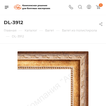
0
DL-3912
—
—
—
Главная
Каталог
Багет
Багет из полистирола
—
DL-3912