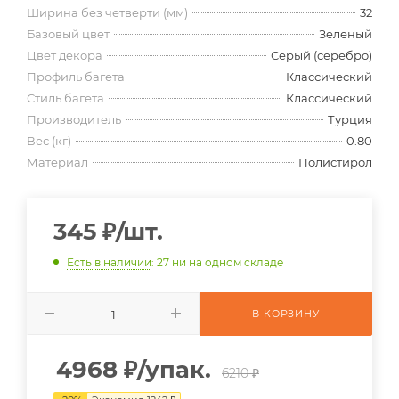
Ширина без четверти (мм)
32
Базовый цвет
Зеленый
Цвет декора
Серый (серебро)
Профиль багета
Классический
Стиль багета
Классический
Производитель
Турция
Вес (кг)
0.80
Материал
Полистирол
345
₽
/шт.
Есть в наличии
: 27
ни на одном складе
В КОРЗИНУ
4968
₽
/упак.
6210 ₽