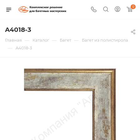
0
A4018-3
—
—
—
Главная
Каталог
Багет
Багет из полистирола
—
A4018-3