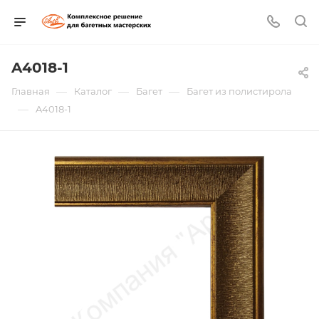
A4018-1
—
—
—
Главная
Каталог
Багет
Багет из полистирола
—
A4018-1