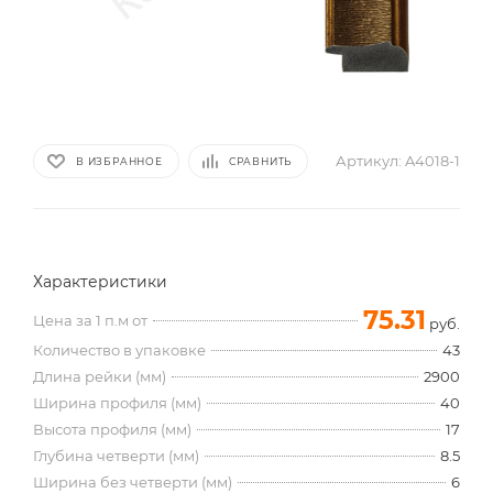
Артикул:
A4018-1
В ИЗБРАННОЕ
СРАВНИТЬ
Характеристики
75.31
Цена за 1 п.м от
руб.
Количество в упаковке
43
Длина рейки (мм)
2900
Ширина профиля (мм)
40
Высота профиля (мм)
17
Глубина четверти (мм)
8.5
Ширина без четверти (мм)
6