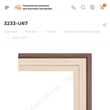
0
3233-U67
—
—
—
Главная
Каталог
Багет
Багет из полистирола
—
3233-U67