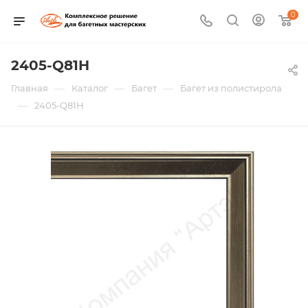
0
2405-Q81H
—
—
—
Главная
Каталог
Багет
Багет из полистирола
—
2405-Q81H