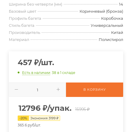
Ширина без четверти (мм)
14
Базовый цвет
Коричневый (бронза)
Профиль багета
Коробочка
Стиль багета
Универсальный
Производитель
Китай
Материал
Полистирол
457
₽
/шт.
Есть в наличии
: 38
в 1 складе
В КОРЗИНУ
12796
₽
/упак.
15995 ₽
-
20
%
Экономия
3199
₽
365.6 руб/шт.