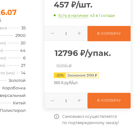
457
₽
/шт.
26.07
Есть в наличии
: 43
в 1 складе
.
овке
35
В КОРЗИНУ
2900
мм)
20
м)
44
12796
₽
/упак.
мм)
6
мм)
27
15995 ₽
ти (мм)
14
-
20
%
Экономия
3199
₽
Золотой
365.6 руб/шт.
Коробочка
версальный
В КОРЗИНУ
Китай
Полистирол
Самовывоз осуществляется
по подтвержденному заказу!