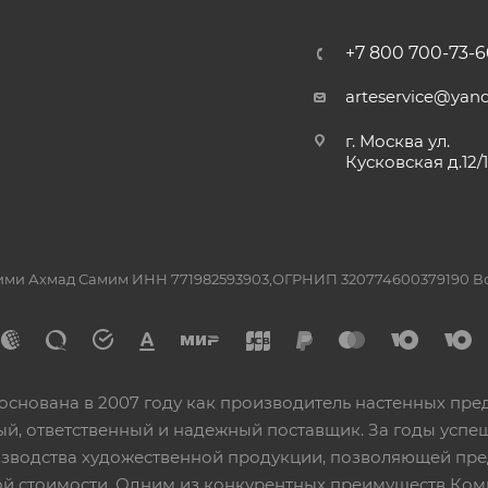
+7 800 700-73-6
arteservice@yand
г. Москва ул.
Кусковская д.12/
ашими Ахмад Самим ИНН 771982593903,ОГРНИП 320774600379190 
основана в 2007 году как производитель настенных пре
ный, ответственный и надежный поставщик. За годы ус
изводства художественной продукции, позволяющей пр
 стоимости. Одним из конкурентных преимуществ Ком