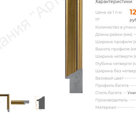
Характеристики
1
Цена за 1 п.м
от
руб
Количество в упак
Длина рейки (мм)
Ширина профиля (
Высота профиля (м
Ширина четверти (
Глубина четверти (
Ширина без четвер
Базовый цвет
Профиль багета
Стиль багета
Уни
Производитель
Материал