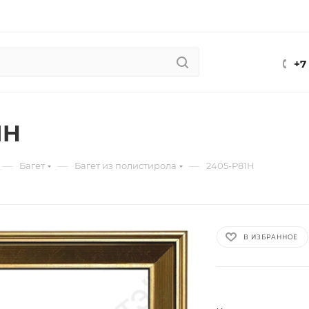
+7
1H
—
—
—
Багет
Багет из полистирола
2405-P81H
В ИЗБРАННОЕ