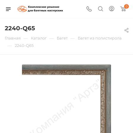
0
2240-Q65
—
—
—
Главная
Каталог
Багет
Багет из полистирола
—
2240-Q65