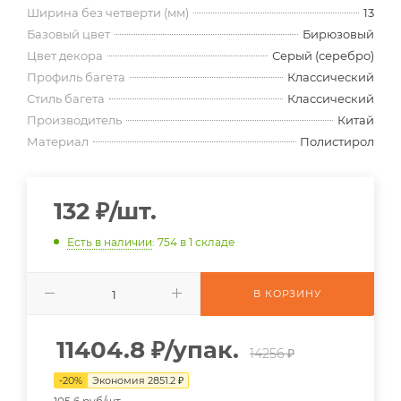
Ширина без четверти (мм)
13
Базовый цвет
Бирюзовый
Цвет декора
Серый (серебро)
Профиль багета
Классический
Стиль багета
Классический
Производитель
Китай
Материал
Полистирол
132
₽
/шт.
Есть в наличии
: 754
в 1 складе
В КОРЗИНУ
11404.8
₽
/упак.
14256 ₽
-
20
%
Экономия
2851.2
₽