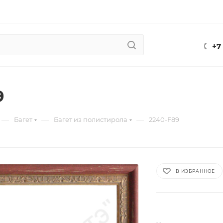
+7
9
—
—
—
Багет
Багет из полистирола
2240-F89
В ИЗБРАННОЕ