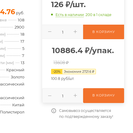
126
₽
/шт.
4.76
руб.
Есть в наличии
: 200
в 1 складе
овке
108
2900
В КОРЗИНУ
мм)
18
м)
17
10886.4
₽
/упак.
мм)
5
мм)
7
13608 ₽
ти (мм)
13
Красный
-
20
%
Экономия
2721.6
₽
Золото
100.8 руб/шт.
лассический
В КОРЗИНУ
лассический
Китай
Самовывоз осуществляется
Полистирол
по подтвержденному заказу!