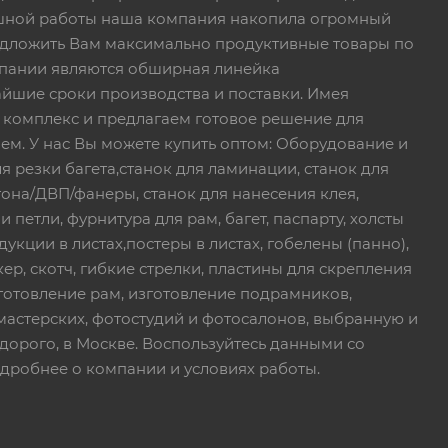
пешной работы наша компания накопила огромный
едложить Вам максимально продуктивные товары по
пании являются обширная линейка
йшие сроки производства и поставки. Имея
 комплекс и предлагаем готовое решение для
ем. У нас Вы можете купить оптом: Оборудование и
я резки багета,станок для ламинации, станок для
тона/ДВП/фанеры, станок для нанесения клея,
петли, фурнитура для рам, багет, паспарту, холсты
дукции в листах,постеры в листах, гобелены (панно),
ер, скотч, гибкие стрелки, пластины для скрепления
зготовление рам, изготовление подрамников,
мастерских, фотостудий и фотосалонов, выбранную и
дорого, в Москве. Воспользуйтесь данными со
дробнее о компании и условиях работы.