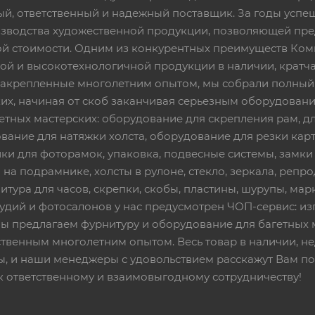
ный, ответственный и надежный поставщик. За годы ус
изводства художественной продукции, позволяющей пр
 стоимости. Одним из конкурентных преимуществ Ком
ой и высокотехнологичной продукции в наличии, кратча
 закрепленные многолетним опытом, мы собрали полный
их, начиная от скоб заканчивая серьезным оборудовани
етных мастерских: оборудование для скрепления рам, дл
вание для натяжки холста, оборудование для резки кар
ки для фоторамок, упаковка, подвесные системы, замки и 
 на подрамнике, холсты в рулоне, стекло, зеркала, репро
тура для часов, скрепки, скобы, пластины, шурупы, марк
тудий и фотосалонов у нас предусмотрен ЧОП-сервис: и
Мы предлагаем фурнитуру и оборудование для багетных 
твенным многолетним опытом. Весь товар в наличии, не
ы, и наши менеджеры с удовольствием расскажут Вам по
к ответственному и взаимовыгодному сотрудничеству!