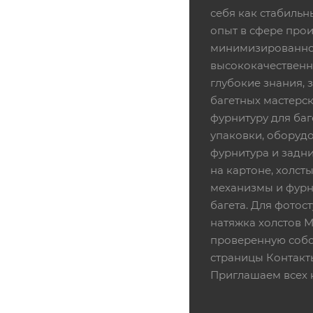
себя как стабиль
опыт в сфере про
минимизированной
высококачественн
глубокие знания,
багетных мастерск
фурнитуру для баг
упаковки, оборудо
фурнитура и задни
на картоне, холсты
механизмы и фурни
багета. Для фотос
натяжка холстов 
проверенную собс
страницы Контакт
Приглашаем всех 