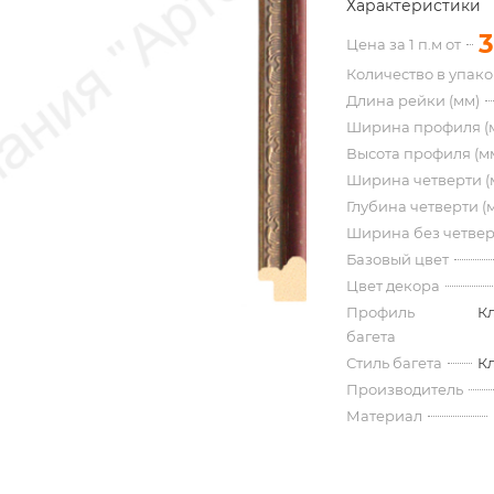
Характеристики
3
Цена за 1 п.м от
Количество в упак
Длина рейки (мм)
Ширина профиля (
Высота профиля (м
Ширина четверти (
Глубина четверти (
Ширина без четвер
Базовый цвет
Цвет декора
Профиль
К
багета
Стиль багета
К
Производитель
Материал