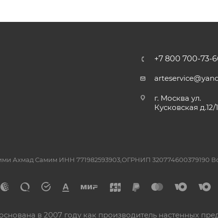
+7 800 700-73-6
arteservice@yand
г. Москва ул.
Кусковская д.12/
ашими Ахмад Самим ИНН 771982593903,ОГРНИП 320774600379190 
основана в 2007 году как производитель настенных пре