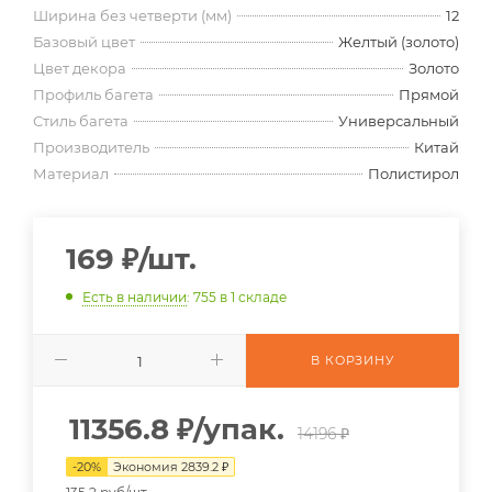
Ширина без четверти (мм)
12
Базовый цвет
Желтый (золото)
Цвет декора
Золото
Профиль багета
Прямой
Стиль багета
Универсальный
Производитель
Китай
Материал
Полистирол
169
₽
/шт.
Есть в наличии
: 755
в 1 складе
В КОРЗИНУ
11356.8
₽
/упак.
14196 ₽
-
20
%
Экономия
2839.2
₽