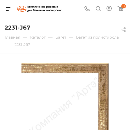
0
2231-J67
—
—
—
Главная
Каталог
Багет
Багет из полистирола
—
2231-J67