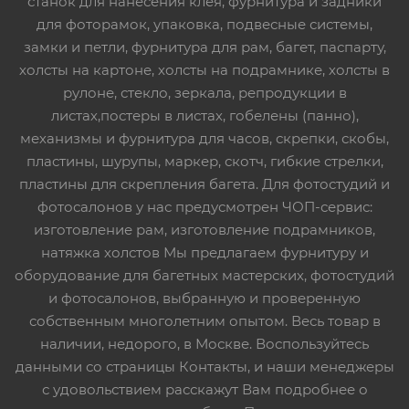
станок для нанесения клея, фурнитура и задники
для фоторамок, упаковка, подвесные системы,
замки и петли, фурнитура для рам, багет, паспарту,
холсты на картоне, холсты на подрамнике, холсты в
рулоне, стекло, зеркала, репродукции в
листах,постеры в листах, гобелены (панно),
механизмы и фурнитура для часов, скрепки, скобы,
пластины, шурупы, маркер, скотч, гибкие стрелки,
пластины для скрепления багета. Для фотостудий и
фотосалонов у нас предусмотрен ЧОП-сервис:
изготовление рам, изготовление подрамников,
натяжка холстов Мы предлагаем фурнитуру и
оборудование для багетных мастерских, фотостудий
и фотосалонов, выбранную и проверенную
собственным многолетним опытом. Весь товар в
наличии, недорого, в Москве. Воспользуйтесь
данными со страницы Контакты, и наши менеджеры
с удовольствием расскажут Вам подробнее о