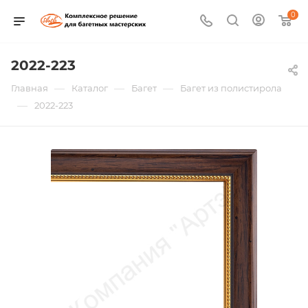
0
2022-223
—
—
—
Главная
Каталог
Багет
Багет из полистирола
—
2022-223