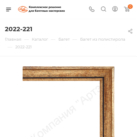
0
2022-221
—
—
—
Главная
Каталог
Багет
Багет из полистирола
—
2022-221