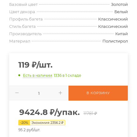
Базовый цвет
Золотой
Цвет декора
Белый
Профиль багета
Классический
Стиль багета
Классический
Производитель
Китай
Материал
Полистирол
119
₽
/шт.
Есть в наличии
: 1336
в 1 складе
В КОРЗИНУ
9424.8
₽
/упак.
11781 ₽
-
20
%
Экономия
2356.2
₽
95.2 руб/шт.