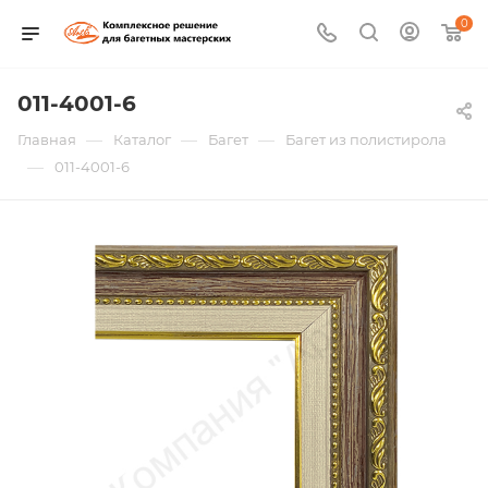
0
011-4001-6
—
—
—
Главная
Каталог
Багет
Багет из полистирола
—
011-4001-6