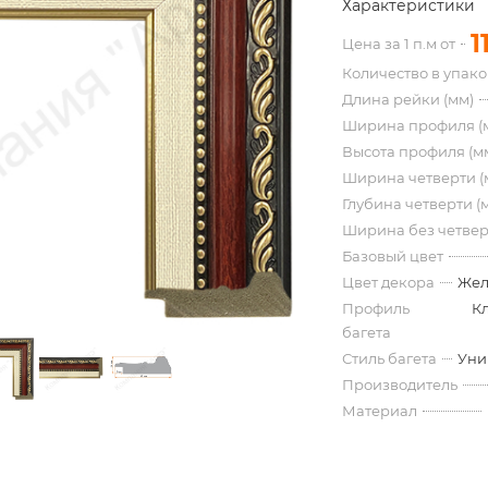
Характеристики
1
Цена за 1 п.м от
Количество в упак
Длина рейки (мм)
Ширина профиля (
Высота профиля (м
Ширина четверти (
Глубина четверти (
Ширина без четвер
Базовый цвет
Цвет декора
Жел
Профиль
К
багета
Стиль багета
Уни
Производитель
Материал