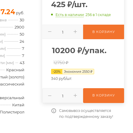
425
₽
/шт.
17.24
руб.
Есть в наличии
: 256
в 1 складе
овке
30
2900
В КОРЗИНУ
мм)
50
м)
24
10200
₽
/упак.
мм)
7
мм)
7
12750 ₽
ти (мм)
43
Красный
-
20
%
Экономия
2550
₽
тый (золото)
340 руб/шт.
лассический
В КОРЗИНУ
версальный
Китай
Самовывоз осуществляется
Полистирол
по подтвержденному заказу!