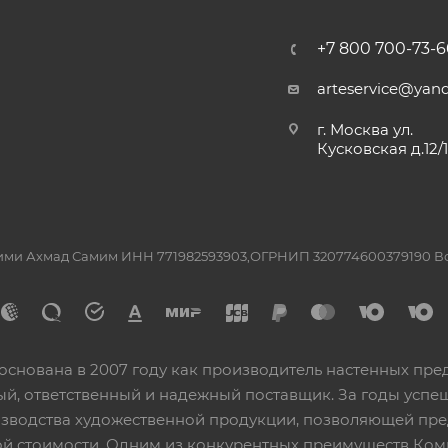
+7 800 700-73-6
arteservice@yand
г. Москва ул.
Кусковская д.12/
ашими Ахмад Самим ИНН 771982593903,ОГРНИП 320774600379190 
основана в 2007 году как производитель настенных пре
ный, ответственный и надежный поставщик. За годы ус
изводства художественной продукции, позволяющей пр
 стоимости. Одним из конкурентных преимуществ Ком