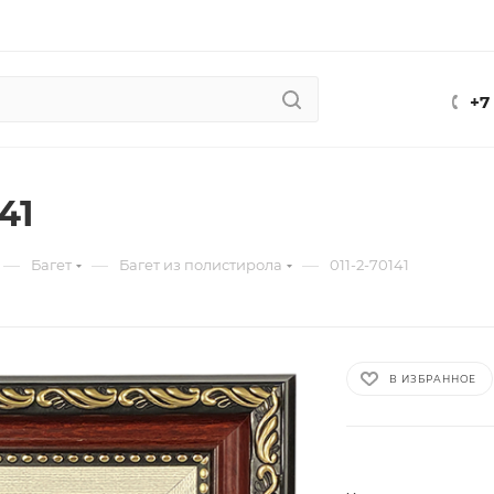
+7
41
—
—
—
Багет
Багет из полистирола
011-2-70141
В ИЗБРАННОЕ