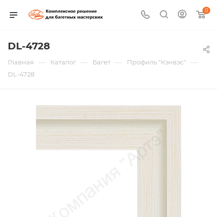
0
DL-4728
—
—
—
—
Главная
Каталог
Багет
Профиль "Кэнвэс"
DL-4728