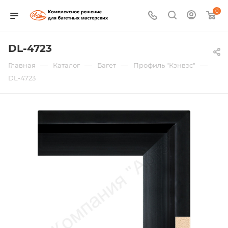
0
DL-4723
—
—
—
—
Главная
Каталог
Багет
Профиль "Кэнвэс"
DL-4723