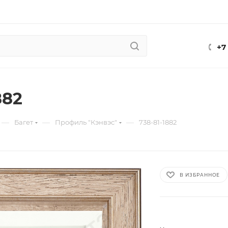
+7
882
—
—
—
Багет
Профиль "Кэнвэс"
738-81-1882
В ИЗБРАННОЕ