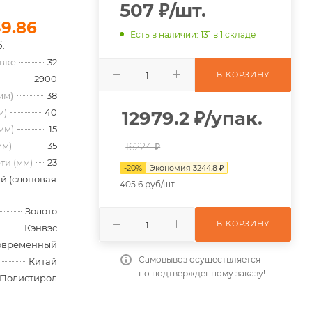
507
₽
/шт.
39.86
Есть в наличии
: 131
в 1 складе
.
овке
32
В КОРЗИНУ
2900
мм)
38
м)
40
12979.2
₽
/упак.
мм)
15
мм)
35
16224 ₽
ти (мм)
23
-
20
%
Экономия
3244.8
₽
й (слоновая
405.6 руб/шт.
Золото
В КОРЗИНУ
Кэнвэс
овременный
Самовывоз осуществляется
Китай
по подтвержденному заказу!
Полистирол