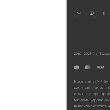
2010 - 2026 © ИП Х
Компания «АРТЭ» 
себя как стабиль
опыт в сфере про
минимизированной
высококачественн