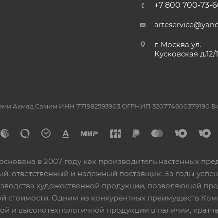
+7 800 700-73-6
arteservice@yand
г. Москва ул.
Кусковская д.12/
ашими Ахмад Самим ИНН 771982593903,ОГРНИП 320774600379190 
основана в 2007 году как производитель настенных пре
ный, ответственный и надежный поставщик. За годы ус
изводства художественной продукции, позволяющей пр
 стоимости. Одним из конкурентных преимуществ Ком
ой и высокотехнологичной продукции в наличии, кратча