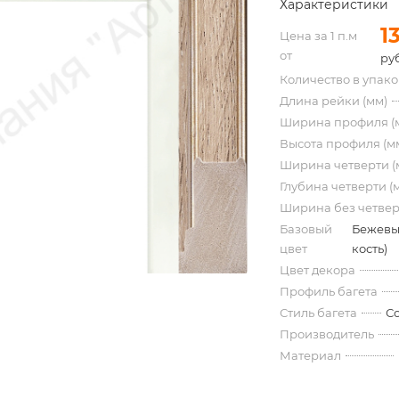
Характеристики
1
Цена за 1 п.м
от
руб
Количество в упак
Длина рейки (мм)
Ширина профиля (
Высота профиля (м
Ширина четверти (
Глубина четверти (
Ширина без четвер
Базовый
Бежевы
цвет
кость)
Цвет декора
Профиль багета
Стиль багета
С
Производитель
Материал