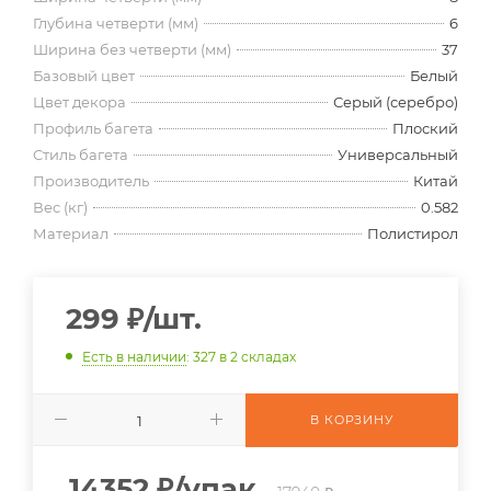
Глубина четверти (мм)
6
Ширина без четверти (мм)
37
Базовый цвет
Белый
Цвет декора
Серый (серебро)
Профиль багета
Плоский
Стиль багета
Универсальный
Производитель
Китай
Вес (кг)
0.582
Материал
Полистирол
299
₽
/шт.
Есть в наличии
: 327
в 2 складах
В КОРЗИНУ
14352
₽
/упак.