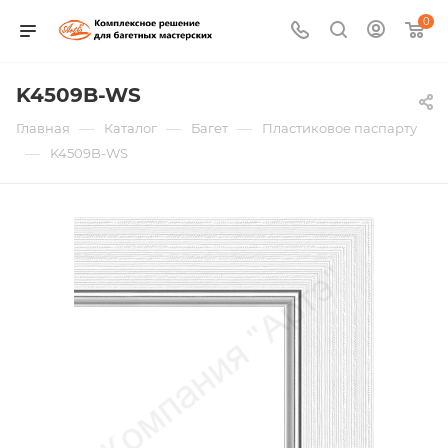
0
K4509B-WS
—
—
—
Главная
Каталог
Багет
Пластиковое паспарту
—
K4509B-WS