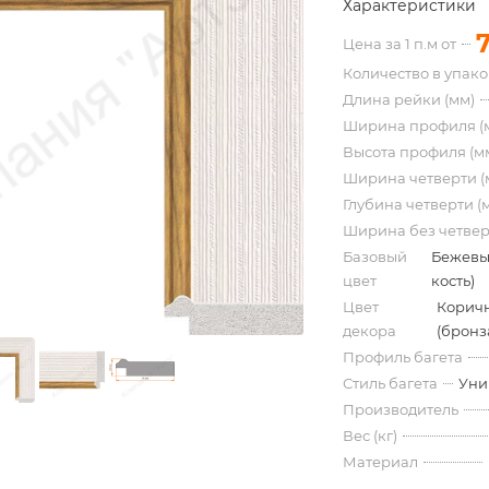
Характеристики
Цена за 1 п.м от
Количество в упак
Длина рейки (мм)
Ширина профиля (
Высота профиля (м
Ширина четверти (
Глубина четверти (
Ширина без четвер
Базовый
Бежевы
цвет
кость)
Цвет
Корич
декора
(бронз
Профиль багета
Стиль багета
Уни
Производитель
Вес (кг)
Материал