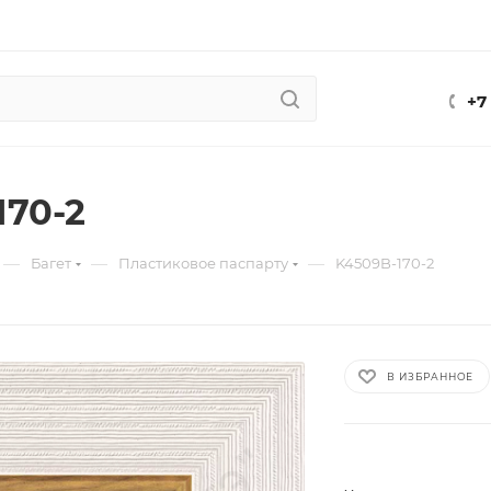
+7
170-2
—
—
—
Багет
Пластиковое паспарту
K4509B-170-2
В ИЗБРАННОЕ