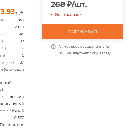
268
₽
/шт.
73.93
руб.
Нет в наличии
овке
60
2900
ПОДПИСАТЬСЯ
мм)
45
м)
13
Самовывоз осуществляется
мм)
8
по подтвержденному заказу!
мм)
6
ти (мм)
37
й (слоновая
невый
а)
Плоский
версальный
Китай
0.582
Полистирол