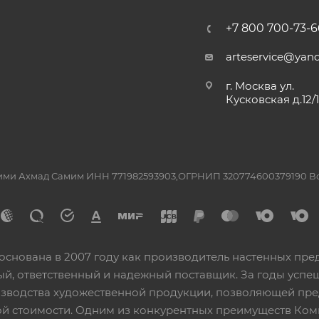
+7 800 700-73-6
arteservice@yand
г. Москва ул.
Кусковская д.12/
ашими Ахмад Самим ИНН 771982593903,ОГРНИП 320774600379190 
основана в 2007 году как производитель настенных пре
ный, ответственный и надежный поставщик. За годы ус
изводства художественной продукции, позволяющей пр
 стоимости. Одним из конкурентных преимуществ Ком