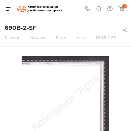
0
690B-2-SF
—
—
—
—
Главная
Каталог
Багет
Кант
690B-2-SF