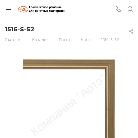
1516-S-S2
—
—
—
—
Главная
Каталог
Багет
Кант
1516-S-S2