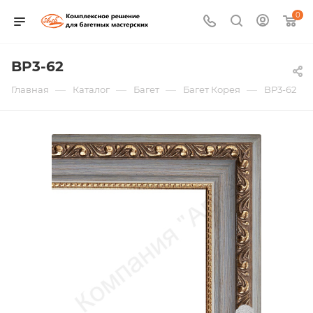
0
BP3-62
—
—
—
—
Главная
Каталог
Багет
Багет Корея
BP3-62