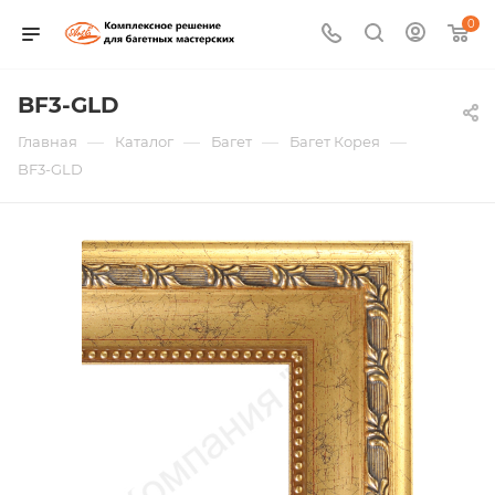
0
BF3-GLD
—
—
—
—
Главная
Каталог
Багет
Багет Корея
BF3-GLD