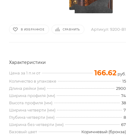
Артикул:
9200-B1
В ИЗБРАННОЕ
СРАВНИТЬ
Характеристики
166.62
Цена за 1 п.м от
руб.
Количество в упаковке
15
Длина рейки (мм)
2900
Ширина профиля (мм)
74
Высота профиля (мм)
38
Ширина четверти (мм)
7
Глубина четверти (мм)
8
Ширина без четверти (мм)
67
Базовый цвет
Коричневый (бронза)