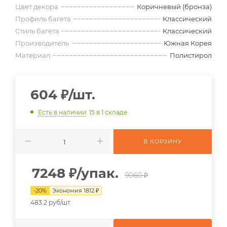
Цвет декора
Коричневый (бронза)
Профиль багета
Классический
Стиль багета
Классический
Производитель
Южная Корея
Материал
Полистирол
604
₽
/шт.
Есть в наличии
: 15
в 1 складе
В КОРЗИНУ
7248
₽
/упак.
9060 ₽
-
20
%
Экономия
1812
₽
483.2 руб/шт.