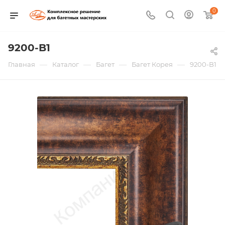
0
9200-B1
—
—
—
—
Главная
Каталог
Багет
Багет Корея
9200-B1