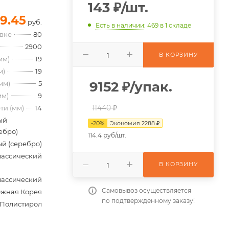
143
₽
/шт.
9.45
руб.
Есть в наличии
: 469
в 1 складе
овке
80
2900
В КОРЗИНУ
мм)
19
м)
19
9152
₽
/упак.
мм)
5
мм)
9
11440 ₽
ти (мм)
14
ый
-
20
%
Экономия
2288
₽
ебро)
114.4 руб/шт.
й (серебро)
лассический
В КОРЗИНУ
лассический
Самовывоз осуществляется
жная Корея
по подтвержденному заказу!
Полистирол