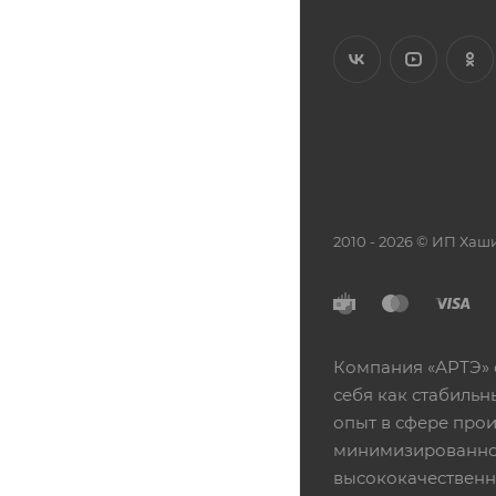
2010 - 2026 © ИП Х
Компания «АРТЭ» 
себя как стабиль
опыт в сфере про
минимизированной
высококачественн