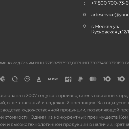
+7 800 700-73-6
arteservice@yand
г. Москва ул.
Кусковская д.12/
ашими Ахмад Самим ИНН 771982593903,ОГРНИП 320774600379190 
основана в 2007 году как производитель настенных пре
ный, ответственный и надежный поставщик. За годы ус
изводства художественной продукции, позволяющей пр
 стоимости. Одним из конкурентных преимуществ Ком
ой и высокотехнологичной продукции в наличии, кратча