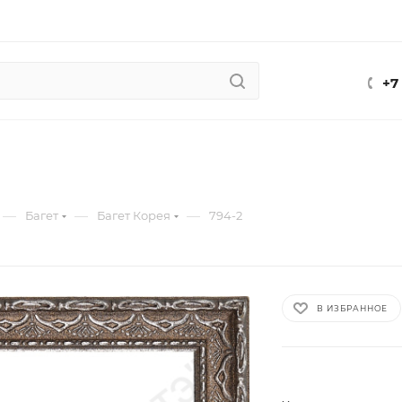
+7
—
—
—
Багет
Багет Корея
794-2
В ИЗБРАННОЕ