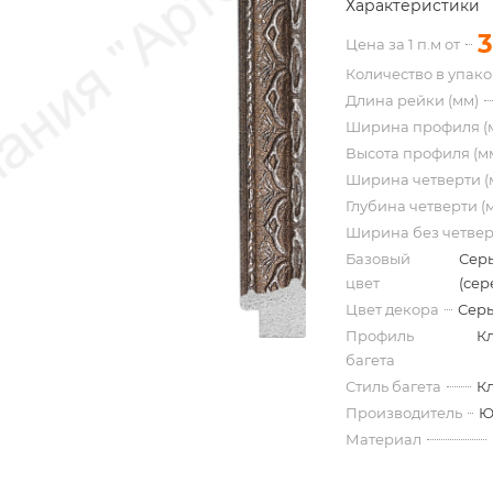
Характеристики
3
Цена за 1 п.м от
Количество в упак
Длина рейки (мм)
Ширина профиля (
Высота профиля (м
Ширина четверти (
Глубина четверти (
Ширина без четвер
Базовый
Сер
цвет
(сер
Цвет декора
Серы
Профиль
К
багета
Стиль багета
К
Производитель
Ю
Материал