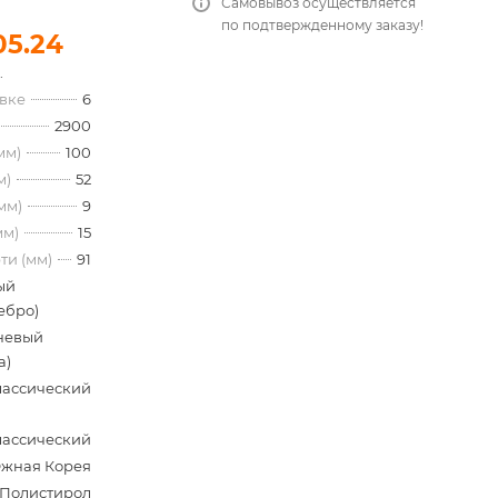
Самовывоз осуществляется
по подтвержденному заказу!
05.24
.
овке
6
2900
мм)
100
м)
52
мм)
9
мм)
15
ти (мм)
91
ый
ебро)
невый
а)
лассический
лассический
жная Корея
Полистирол