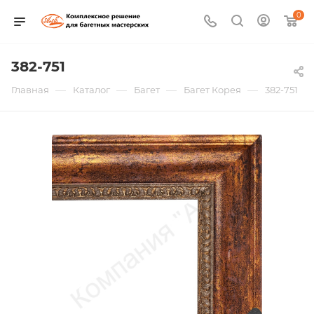
0
382-751
—
—
—
—
Главная
Каталог
Багет
Багет Корея
382-751