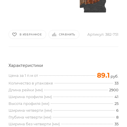
Артикул:
382-751
В ИЗБРАННОЕ
СРАВНИТЬ
Характеристики
89.1
Цена за 1 п.м от
руб.
Количество в упаковке
33
Длина рейки (мм)
2900
Ширина профиля (мм)
41
Высота профиля (мм)
25
Ширина четверти (мм)
6
Глубина четверти (мм)
8
Ширина без четверти (мм)
35