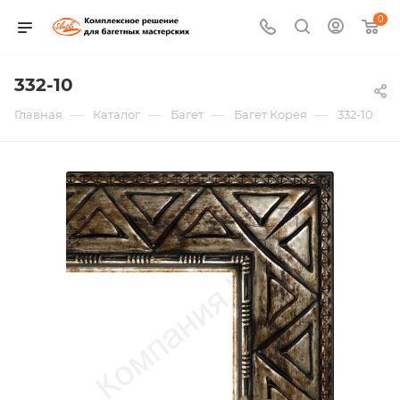
0
332-10
—
—
—
—
Главная
Каталог
Багет
Багет Корея
332-10