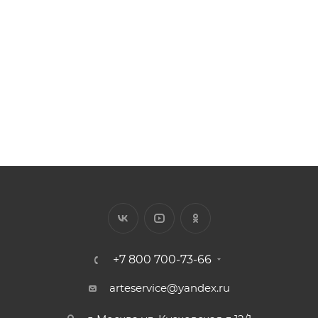
Клей полиуретановый
Арт.: F-J15
Есть в наличии: 699
882
₽
/шт.
+7 800 700-73-66
arteservice@yandex.ru