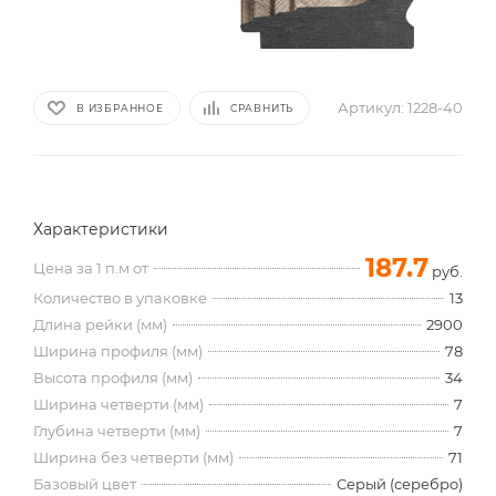
Артикул:
1228-40
В ИЗБРАННОЕ
СРАВНИТЬ
Характеристики
187.7
Цена за 1 п.м от
руб.
Количество в упаковке
13
Длина рейки (мм)
2900
Ширина профиля (мм)
78
Высота профиля (мм)
34
Ширина четверти (мм)
7
Глубина четверти (мм)
7
Ширина без четверти (мм)
71
Базовый цвет
Серый (серебро)