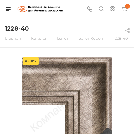
0
1228-40
—
—
—
—
Главная
Каталог
Багет
Багет Корея
1228-40
Акция