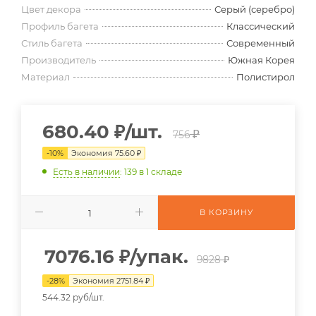
Цвет декора
Серый (серебро)
Профиль багета
Классический
Стиль багета
Современный
Производитель
Южная Корея
Материал
Полистирол
680.40
₽
/шт.
₽
756
-
10
%
Экономия
75.60
₽
Есть в наличии
: 139
в 1 складе
В КОРЗИНУ
7076.16
₽
/упак.
9828 ₽
-
28
%
Экономия
2751.84
₽
544.32 руб/шт.