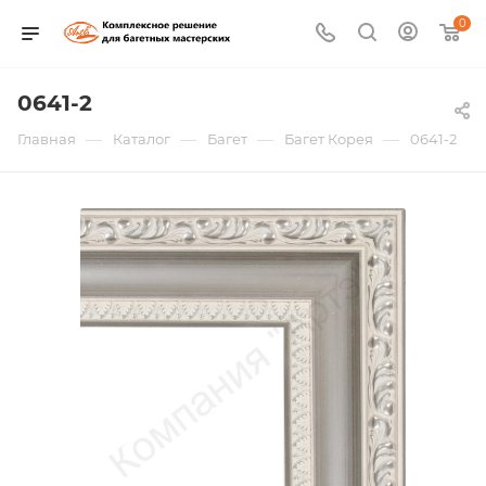
0
0641-2
—
—
—
—
Главная
Каталог
Багет
Багет Корея
0641-2