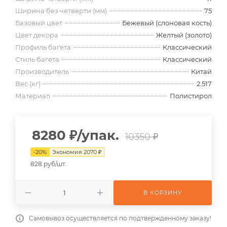
Ширина без четверти (мм)
75
Базовый цвет
Бежевый (слоновая кость)
Цвет декора
Желтый (золото)
Профиль багета
Классический
Стиль багета
Классический
Производитель
Китай
Вес (кг)
2.517
Материал
Полистирол
8280
₽
/упак.
10350 ₽
-
20
%
Экономия
2070
₽
828 руб/шт.
В КОРЗИНУ
Самовывоз осуществляется по подтвержденному заказу!