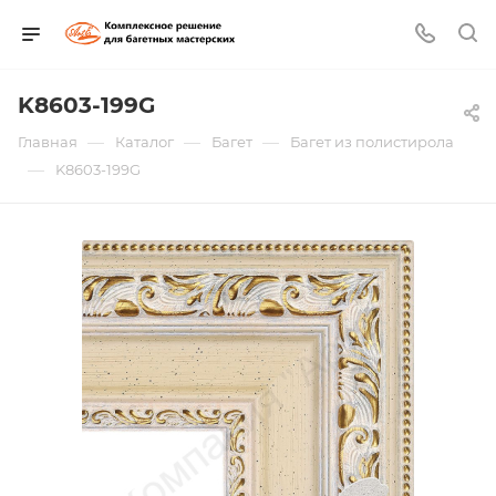
K8603-199G
—
—
—
Главная
Каталог
Багет
Багет из полистирола
—
K8603-199G