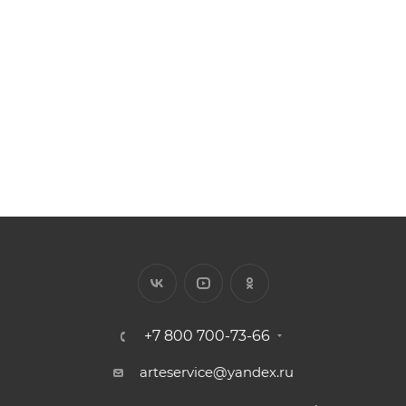
Арт.: K6513-697
Есть в наличии: 226
Цена за 1 п.м от 176.55 ₽
640
₽
/шт.
+7 800 700-73-66
arteservice@yandex.ru