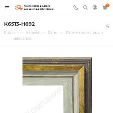
0
K6513-H692
—
—
—
Главная
Каталог
Багет
Багет из полистирола
—
K6513-H692