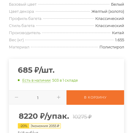
Базовый цвет
Белый
Цвет декора
Желтый (золото)
Профиль багета
Классический
Стиль багета
Классический
Производитель
Китай
Вес (кг)
1.655
Материал
Полистирол
685
₽
/шт.
Есть в наличии
: 503
в 1 складе
В КОРЗИНУ
8220
₽
/упак.
10275 ₽
-
20
%
Экономия
2055
₽
548 руб/шт.