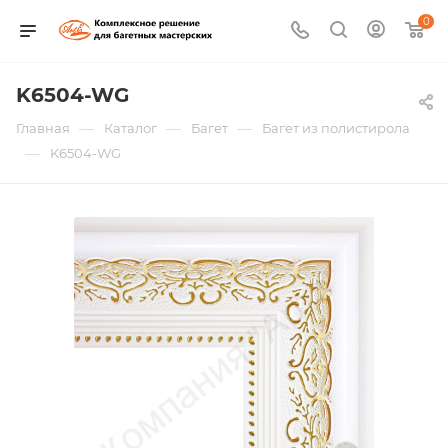
0
K6504-WG
—
—
—
Главная
Каталог
Багет
Багет из полистирола
—
K6504-WG