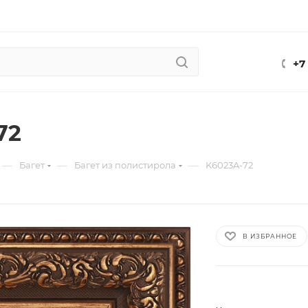
+7
72
—
—
—
Багет
Багет из полистирола
K6023A-72
В ИЗБРАННОЕ