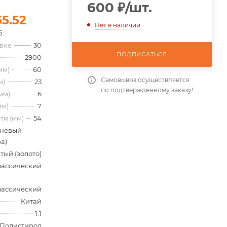
600
₽
/шт.
65.52
Нет в наличии
б.
овке
30
ПОДПИСАТЬСЯ
2900
мм)
60
Самовывоз осуществляется
м)
23
по подтвержденному заказу!
мм)
6
мм)
7
ти (мм)
54
невый
а)
тый (золото)
лассический
лассический
Китай
1.1
Полистирол