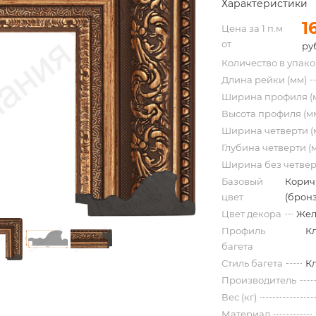
Характеристики
1
Цена за 1 п.м
от
ру
Количество в упак
Длина рейки (мм)
Ширина профиля (
Высота профиля (м
Ширина четверти (
Глубина четверти (
Ширина без четвер
Базовый
Корич
цвет
(бронз
Цвет декора
Жел
Профиль
К
багета
Стиль багета
К
Производитель
Вес (кг)
Материал