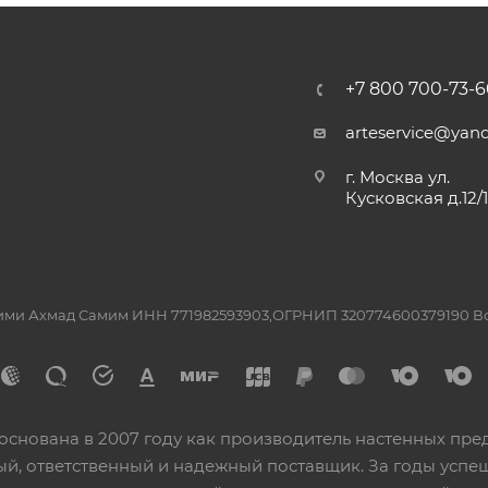
+7 800 700-73-6
arteservice@yand
г. Москва ул.
Кусковская д.12/
ашими Ахмад Самим ИНН 771982593903,ОГРНИП 320774600379190 
основана в 2007 году как производитель настенных пре
ный, ответственный и надежный поставщик. За годы ус