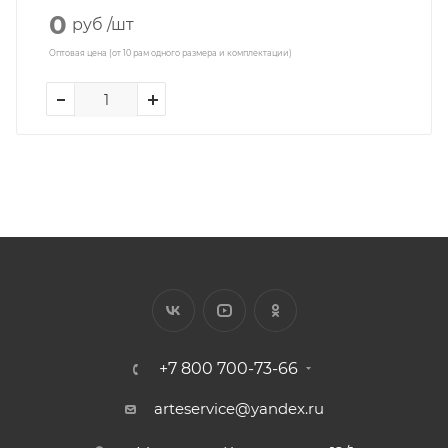
0
руб
/шт
Оптовая цена (от 10 рам одного размера и комплектации)
+7 800 700-73-66
arteservice@yandex.ru