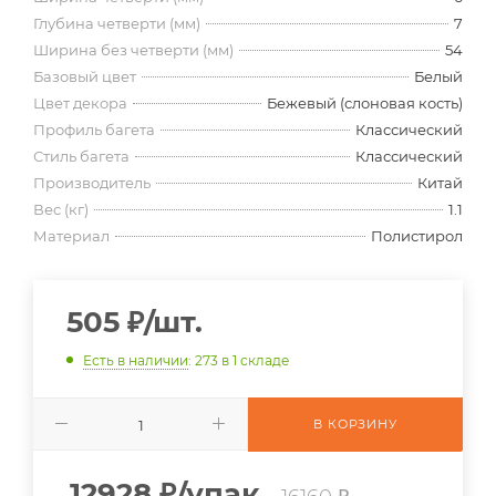
Глубина четверти (мм)
7
Ширина без четверти (мм)
54
Базовый цвет
Белый
Цвет декора
Бежевый (слоновая кость)
Профиль багета
Классический
Стиль багета
Классический
Производитель
Китай
Вес (кг)
1.1
Материал
Полистирол
505
₽
/шт.
Есть в наличии
: 273
в 1 складе
В КОРЗИНУ
12928
₽
/упак.