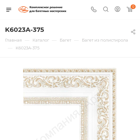
0
K6023A-375
—
—
—
Главная
Каталог
Багет
Багет из полистирола
—
K6023A-375